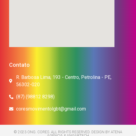
Contato
R. Barbosa Lima, 193 - Centro, Petrolina - PE,
56302-020
(87) (98812 8298)
coresmovimentolgbt@gmail.com
© 2023 ONG. CORES. ALL RIGHTS RESERVED. DESIGN BY ATENA
AGÊNCIA & ANGARTECH