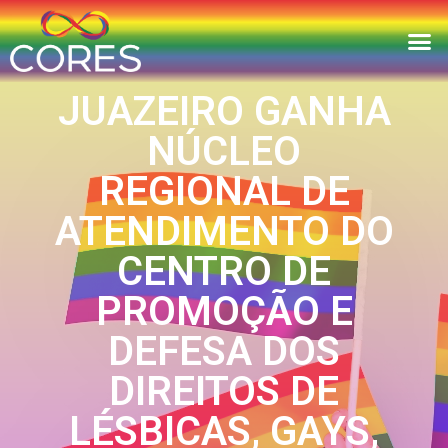
JUAZEIRO GANHA
NÚCLEO
REGIONAL DE
ATENDIMENTO DO
CENTRO DE
PROMOÇÃO E
DEFESA DOS
DIREITOS DE
LÉSBICAS, GAYS,