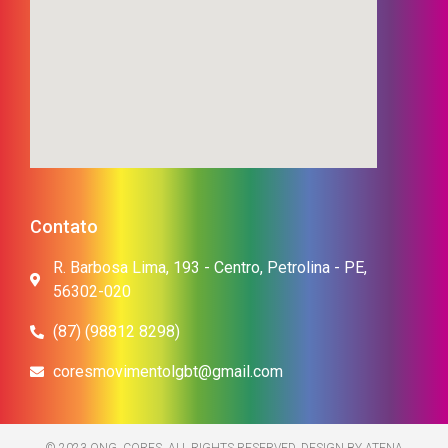
Contato
R. Barbosa Lima, 193 - Centro, Petrolina - PE,
56302-020
(87) (98812 8298)
coresmovimentolgbt@gmail.com
© 2023 ONG. CORES. ALL RIGHTS RESERVED. DESIGN BY ATENA