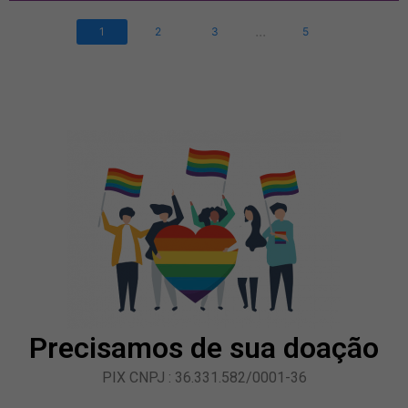
...
1
2
3
5
Precisamos de sua doação
PIX CNPJ : 36.331.582/0001-36