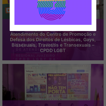
Juazeiro ganha Núcleo Regional de
Atendimento do Centro de Promoção e
Defesa dos Direitos de Lésbicas, Gays,
Bissexuais, Travestis e Transexuais –
CPDD LGBT