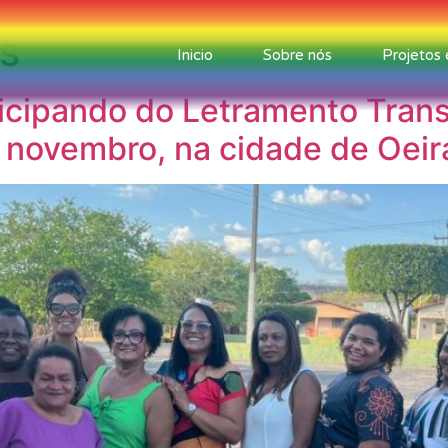
as
Inicio
Sobre nós
Projetos
ticipando do Letramento Tran
e novembro, na cidade de Oeira