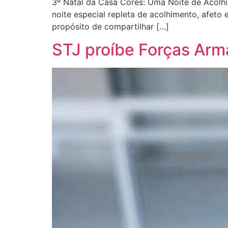
3º Natal da Casa Cores: Uma Noite de Acolhi
noite especial repleta de acolhimento, afet
propósito de compartilhar […]
STJ proíbe Forças Arma