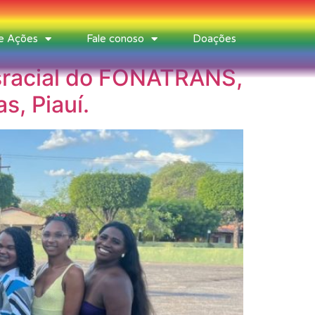
 e Ações
Fale conoso
Doações
sracial do FONATRANS,
s, Piauí.