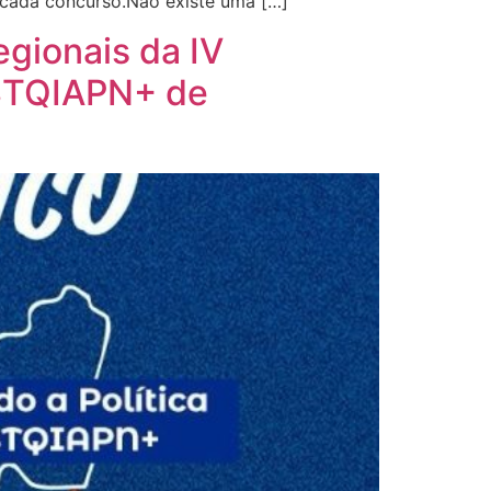
e cada concurso.Não existe uma […]
egionais da IV
GBTQIAPN+ de