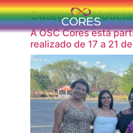
Categoria:
Notici
A OSC Cores está par
realizado de 17 a 21 d