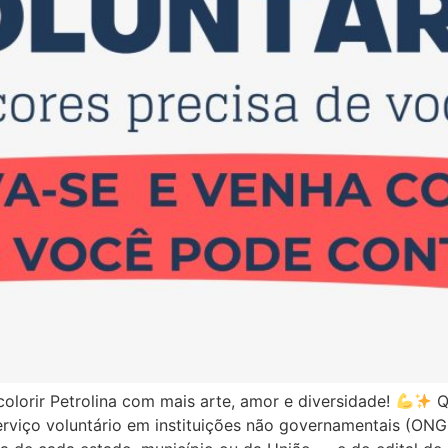
olorir Petrolina com mais arte, amor e diversidade!
Q
rviço voluntário em instituições não governamentais (ON