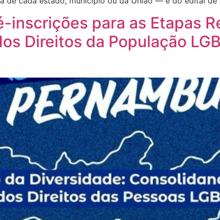
ca de cada estado, município ou da União — e do edital d
é-inscrições para as Etapas R
dos Direitos da População L